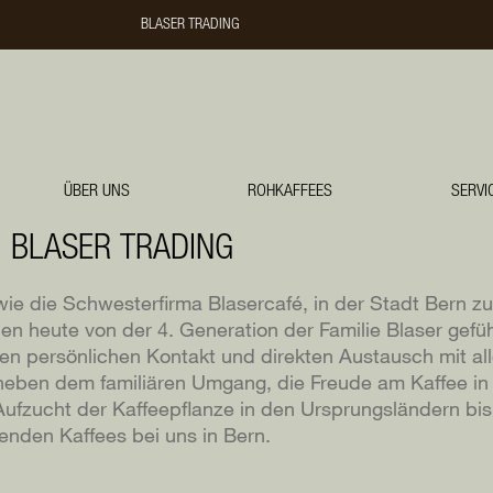
BLASER TRADING
BLASER TRADING
BLASERCAFÉ
ÜBER UNS
ROHKAFFEES
SERVI
RÖSTEREI KAFFEE UND BAR
I BLASER TRADING
PHILOSOPHIE
GESCHICHTE
 wie die Schwesterfirma Blasercafé, in der Stadt Bern z
 heute von der 4. Generation der Familie Blaser geführ
TEAM
en persönlichen Kontakt und direkten Austausch mit al
AFTEN
KARRIERE
neben dem familiären Umgang, die Freude am Kaffee in 
Aufzucht der Kaffeepflanze in den Ursprungsländern bis 
NDES
enden Kaffees bei uns in Bern.