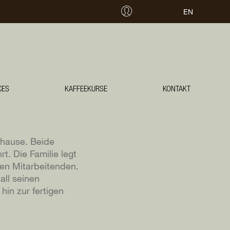
EN
ANMELDEN
CES
KAFFEEKURSE
KONTAKT
uhause. Beide
t. Die Familie legt
len Mitarbeitenden.
all seinen
hin zur fertigen